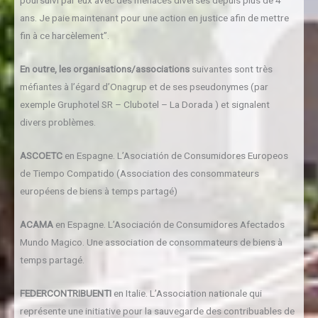
poursuivi par eux avec des menaces diverses depuis plus de 4
ans. Je paie maintenant pour une action en justice afin de mettre
fin à ce harcèlement”.
En outre, les organisations/associations
suivantes sont très
méfiantes à l’égard d’Onagrup et de ses pseudonymes (par
exemple Gruphotel SR – Clubotel – La Dorada ) et signalent
divers problèmes.
ASCOETC
en Espagne. L’Asociatión de Consumidores Europeos
de Tiempo Compatido (Association des consommateurs
européens de biens à temps partagé)
ACAMA
en Espagne. L’Asociación de Consumidores Afectados
Mundo Magico. Une association de consommateurs de biens à
temps partagé.
FEDERCONTRIBUENTI
en Italie. L’Association nationale qui
représente une initiative pour la sauvegarde des contribuables de