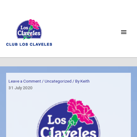
Skip
to
content
Main
Men
Leave a Comment
/
Uncategorized
/ By
Keith
31 July 2020